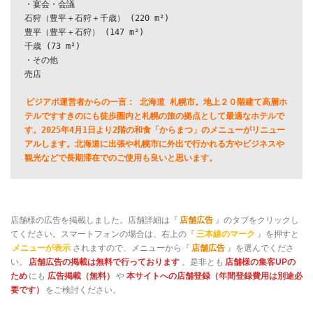
・宴会・会議
石狩（豊平＋石狩＋千歳） (220 m²)
豊平（豊平＋石狩） (147 m²)
千歳 (73 m²)
・その他
売店
ビジアポ運営者からの一言： 北海道 札幌市。地上２０階建て高層ホ
テルですすきのにも徒歩圏内と札幌の旅の拠点として最適なホテルで
す。2025年4月1日より2階の和食「からまつ」のメニューがリニュー
アルします。北海道に出張や札幌市に外出で行かれる方やビジネスや
観光などで長期滞在でのご使用も良いと思います。
店舗様の広告を掲載しました。店舗詳細は『
店舗広告
』のタブをクリックし
てください。スマートフォンの場合は、右上の『
三本線のマーク
』を押すと
メニューが表示
されますので、メニューから『
店舗広告
』を選んでくださ
い。
店舗広告の掲載は無料で行っております
。是非とも
店舗様の集客UPの
ため
にも
広告掲載（無料）
や
本サイトへの店舗登録（年間登録費用は別途必
要です）
をご検討ください。