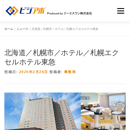
コ
ン
メニュー
テ
ン
ツ
ホーム
»
ニュース
»
北海道／札幌市／ホテル／札幌エクセルホテル東急
へ
HOME
ビジアポについて
店舗情報
ス
キ
ッ
北海道／札幌市／ホテル／札幌エク
店舗広告一覧
新規ユーザー登録申請
ログイン
プ
セルホテル東急
投稿日:
2025年2月26日
投稿者:
事務局