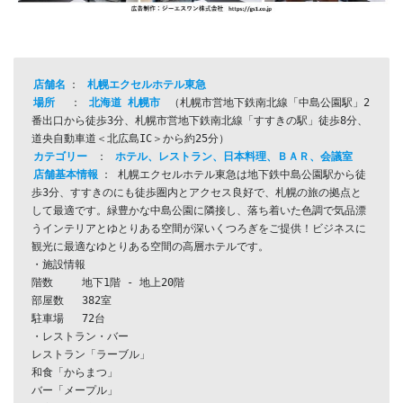
店舗名
： 
札幌エクセルホテル東急
場所
  ： 
北海道 札幌市 
（札幌市営地下鉄南北線「中島公園駅」2
番出口から徒歩3分、札幌市営地下鉄南北線「すすきの駅」徒歩8分、
道央自動車道＜北広島IC＞から約25分）
カテゴリー
 ： 
ホテル、レストラン、日本料理、ＢＡＲ、会議室
店舗基本情報
： 札幌エクセルホテル東急は地下鉄中島公園駅から徒
歩3分、すすきのにも徒歩圏内とアクセス良好で、札幌の旅の拠点と
して最適です。緑豊かな中島公園に隣接し、落ち着いた色調で気品漂
うインテリアとゆとりある空間が深いくつろぎをご提供！ビジネスに
観光に最適なゆとりある空間の高層ホテルです。
・施設情報
階数	地下1階 - 地上20階
部屋数	382室
駐車場	72台
・レストラン・バー
レストラン「ラーブル」
和食「からまつ」
バー「メープル」