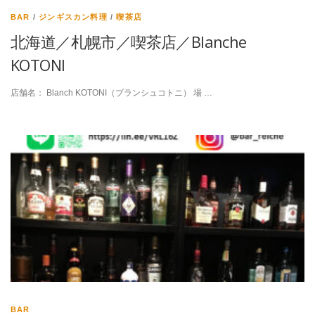
BAR
/
ジンギスカン料理
/
喫茶店
北海道／札幌市／喫茶店／Blanche
KOTONI
店舗名： Blanch KOTONI（ブランシュコトニ） 場 …
BAR