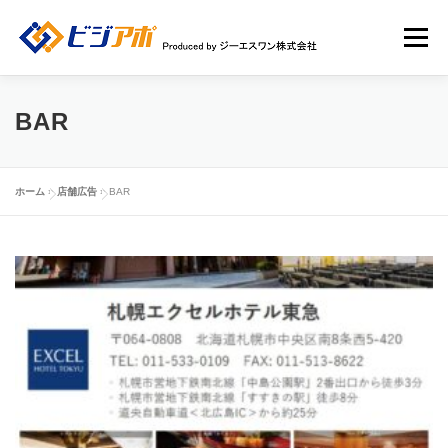
コ
ン
メニュー
テ
ン
ツ
へ
HOME
ビジアポについて
店舗情報
BAR
ス
キ
ッ
店舗広告一覧
新規ユーザー登録申請
ログイン
プ
ホーム
»
店舗広告
»
BAR