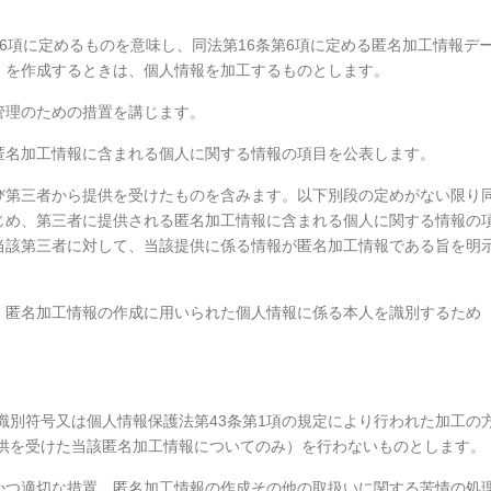
第6項に定めるものを意味し、同法第16条第6項に定める匿名加工情報デ
）を作成するときは、個人情報を加工するものとします。
全管理のための措置を講じます。
該匿名加工情報に含まれる個人に関する情報の項目を公表します。
及び第三者から提供を受けたものを含みます。以下別段の定めがない限り
じめ、第三者に提供される匿名加工情報に含まれる個人に関する情報の
当該第三者に対して、当該提供に係る情報が匿名加工情報である旨を明
は、匿名加工情報の作成に用いられた個人情報に係る本人を識別するため
人識別符号又は個人情報保護法第43条第1項の規定により行われた加工の
提供を受けた当該匿名加工情報についてのみ）を行わないものとします。
要かつ適切な措置、匿名加工情報の作成その他の取扱いに関する苦情の処