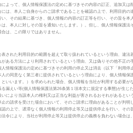
由によって、個人情報保護法の定めに基づきその内容の訂正、追加又は
合には、本人ご自身からのご請求であることを確認の上で、利用目的の
行い、その結果に基づき、個人情報の内容の訂正等を行い、その旨を本
きは、本人に対しその旨を通知いたします。）。但し、個人情報保護法
場合は、この限りではありません。
公表された利用目的の範囲を超えて取り扱われているという理由、違法
れがある方法により利用されているという理由、又は偽りその他不正の
個人情報保護法の定めに基づきその利用の停止又は消去（以下「利用停
本人の同意なく第三者に提供されているという理由により、個人情報保
」といいます。）を求められた場合、個人情報を当社が利用する必要が
る漏えい等(個人情報保護法第26条第１項本文に規定する事態)が生じ
扱いにより当該本人の権利又は正当な利益が害されるおそれがあるとい
停止の請求を受けた場合において、そのご請求に理由があることが判明
確認の上で、遅滞なく個人情報の利用停止等又は提供停止を行い、その
の法令により、当社が利用停止等又は提供停止の義務を負わない場合は