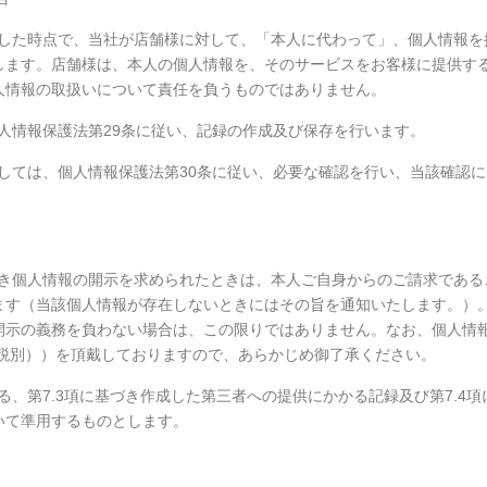
立した時点で、当社が店舗様に対して、「本人に代わって」、個人情報を
します。店舗様は、本人の個人情報を、そのサービスをお客様に提供す
人情報の取扱いについて責任を負うものではありません。
個人情報保護法第29条に従い、記録の作成及び保存を行います。
際しては、個人情報保護法第30条に従い、必要な確認を行い、当該確認に
づき個人情報の開示を求められたときは、本人ご自身からのご請求である
ます（当該個人情報が存在しないときにはその旨を通知いたします。）
開示の義務を負わない場合は、この限りではありません。なお、個人情
（税別））を頂戴しておりますので、あらかじめ御了承ください。
る、第7.3項に基づき作成した第三者への提供にかかる記録及び第7.4項
いて準用するものとします。