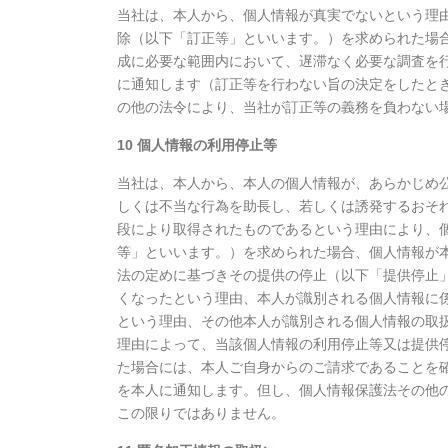
当社は、本人から、個人情報が真実でないという理
除（以下「訂正等」といいます。）を求められた場
成に必要な範囲内において、遅滞なく必要な調査を
に通知します（訂正等を行わない旨の決定をしたと
の他の法令により、当社が訂正等の義務を負わない
10 個人情報の利用停止等
当社は、本人から、本人の個人情報が、あらかじめ
しくは不当な行為を助長し、若しくは誘発するおそ
段により取得されたものであるという理由により、
等」といいます。）を求められた場合、個人情報が
法の定めに基づきその提供の停止（以下「提供停止
くなったという理由、本人が識別される個人情報に係
という理由、その他本人が識別される個人情報の取
理由によって、当該個人情報の利用停止等又は提供
た場合には、本人ご自身からのご請求であることを
を本人に通知します。但し、個人情報保護法その他
この限りではありません。