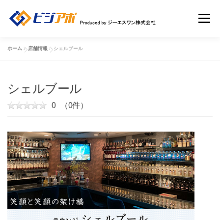
コ
ン
メニュー
テ
ン
ツ
ホーム
»
店舗情報
»
シェルブール
へ
HOME
ビジアポについて
店舗情報
ス
キ
ッ
シェルブール
店舗広告一覧
新規ユーザー登録申請
ログイン
プ
0
（0件）