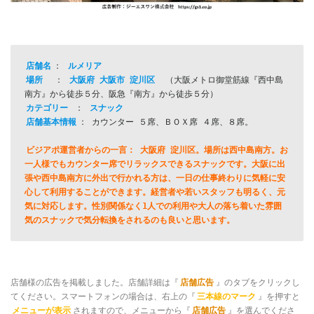
店舗名
： 
ルメリア
場所
  ： 
大阪府 大阪市 淀川区
　（大阪メトロ御堂筋線『西中島
カテゴリー
 ： 
スナック
店舗基本情報
： カウンター ５席、ＢＯＸ席 ４席、８席。

ビジアポ運営者からの一言： 大阪府 淀川区。場所は西中島南方。お
一人様でもカウンター席でリラックスできるスナックです。大阪に出
張や西中島南方に外出で行かれる方は、一日の仕事終わりに気軽に安
心して利用することができます。経営者や若いスタッフも明るく、元
気に対応します。性別関係なく1人での利用や大人の落ち着いた雰囲
気のスナックで気分転換をされるのも良いと思います。
店舗様の広告を掲載しました。店舗詳細は『
店舗広告
』のタブをクリックし
てください。スマートフォンの場合は、右上の『
三本線のマーク
』を押すと
メニューが表示
されますので、メニューから『
店舗広告
』を選んでくださ