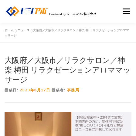
コ
ン
メニュー
テ
ン
ツ
ホーム
»
ニュース
»
大阪府／大阪市／リラクサロン／神楽 梅田 リラクゼーションアロママ
へ
HOME
ビジアポについて
店舗情報
ッサージ
ス
キ
ッ
大阪府／大阪市／リラクサロン／神
店舗広告一覧
新規ユーザー登録申請
ログイン
プ
楽 梅田 リラクゼーションアロママッ
サージ
投稿日:
2023年6月17日
投稿者:
事務局