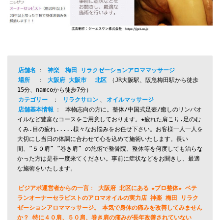
店舗名
： 
神楽
梅田 リラクゼーションアロママッサージ
場所
　： 
大阪府 大阪市
北区
（JR大阪駅、阪急梅田駅から徒歩
15分、namcoから徒歩7分）
カテゴリー
： 
リラクサロン
、
オイルマッサージ
店舗基本情報
： 
本物志向の方に。整体/中国式足壺/癒しのリンパオ
イルなど豊富なコースをご用意しております。★疲れた肩こり.足のむ
くみ.目の疲れ.....様々なお悩みをお任せ下さい。お客様一人一人を
大切にし当日の体調に合わせて心を込めて施術いたします。長い
間、“５０肩” “巻き肩” の施術で整骨院、整体等を何度しても治らな
かった方は是非一度来てください。事前に症状などをお聞きし、最適
ビジアポ運営者からの一言
： 
大阪府 北区にある
★プロ整体★ ベテ
ランオーナーセラピストのアロマオイルの実力店 神楽 梅田 リラク
ゼーションアロママッサージ。
本気で身体の痛みを改善してみません
か？ 特に４０肩、５０肩、巻き肩の痛み
が長年改善されていない