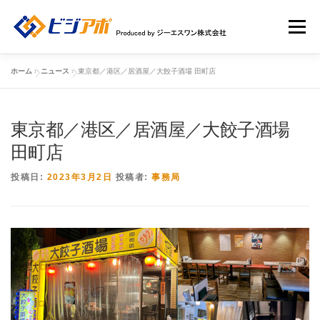
コ
ン
メニュー
テ
ン
ツ
ホーム
»
ニュース
»
東京都／港区／居酒屋／大餃子酒場 田町店
へ
HOME
ビジアポについて
店舗情報
ス
キ
ッ
東京都／港区／居酒屋／大餃子酒場
店舗広告一覧
新規ユーザー登録申請
ログイン
プ
田町店
投稿日:
2023年3月2日
投稿者:
事務局