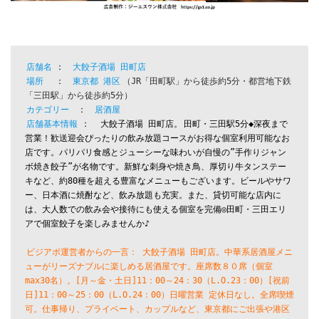
店舗名
：
大餃子酒場 田町店
場所
：
東京都 港区
（JR「田町駅」から徒歩約5分・都営地下鉄
カテゴリー
：
居酒屋
店舗基本情報
：
大餃子酒場 田町店。
田町・三田駅5分◆深夜まで
営業！歓送迎会ぴったりの飲み放題コースがお得な個室利用可能なお
店です。パリパリ食感とジューシーな味わいが自慢の”手作りジャン
ボ焼き餃子”が名物です。新鮮な刺身や焼き鳥、厚切り牛タンステー
キなど、約80種を超える豊富なメニューもございます。ビールやサワ
ー、日本酒に焼酎など、飲み放題も充実。また、貸切可能な店内に
は、大人数での飲み会や接待にも使える個室を完備◎田町・三田エリ
ビジアポ運営者からの一言： 大餃子酒場 田町店。中華系居酒屋メニ
ューがリーズナブルに楽しめる居酒屋です。座席数８０席（個室 
max30名）。[月～金・土日]11：00～24：30（L.O.23：00）[祝前
日]11：00～25：00（L.O.24：00）日曜営業 定休日なし。全席喫煙
可。仕事帰り、プライベート、カップルなど、東京都にご出張や港区