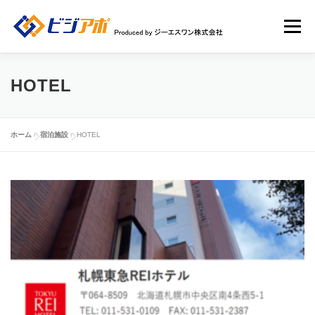
コ
ン
メニュー
テ
ン
ツ
へ
HOME
ビジアポについて
店舗情報
HOTEL
ス
キ
ッ
店舗広告一覧
新規ユーザー登録申請
ログイン
プ
ホーム
»
宿泊施設
»
HOTEL