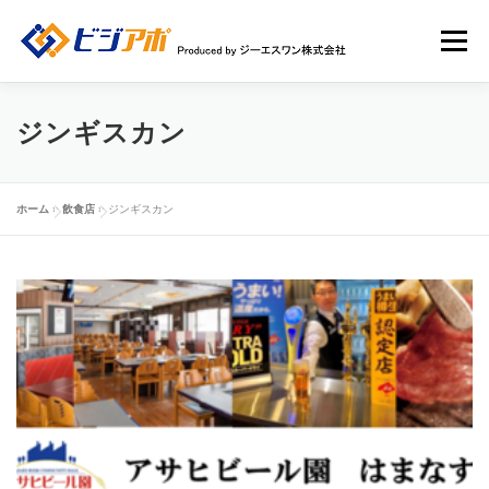
コ
ン
メニュー
テ
ン
ツ
へ
HOME
ビジアポについて
店舗情報
ジンギスカン
ス
キ
ッ
店舗広告一覧
新規ユーザー登録申請
ログイン
プ
ホーム
»
飲食店
»
ジンギスカン