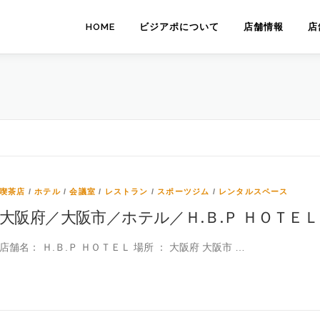
HOME
ビジアポについて
店舗情報
店
喫茶店
/
ホテル
/
会議室
/
レストラン
/
スポーツジム
/
レンタルスペース
大阪府／大阪市／ホテル／Ｈ.Ｂ.Ｐ ＨＯＴＥＬ
店舗名： Ｈ.Ｂ.Ｐ ＨＯＴＥＬ 場所 ： 大阪府 大阪市 …