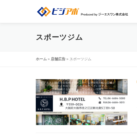
コ
ン
テ
ン
ツ
スポーツジム
へ
ス
キ
ッ
ホーム
»
店舗広告
»
スポーツジム
プ