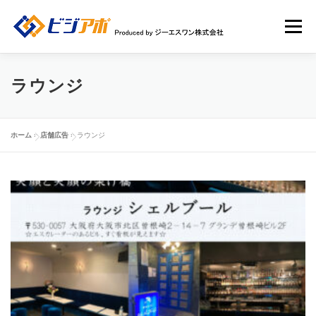
コ
ン
メニュー
テ
ン
ツ
へ
HOME
ビジアポについて
店舗情報
ラウンジ
ス
キ
ッ
店舗広告一覧
新規ユーザー登録申請
ログイン
プ
ホーム
»
店舗広告
»
ラウンジ