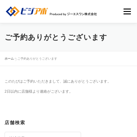
コ
ン
メニュー
テ
ン
ツ
へ
HOME
ビジアポについて
店舗情報
ご予約ありがとうございます
ス
キ
ッ
店舗広告一覧
新規ユーザー登録申請
ログイン
プ
ホーム
»
ご予約ありがとうございます
このたびはご予約いただきまして、誠にありがとうございます。
2日以内に店舗様より連絡がございます。
店舗検索