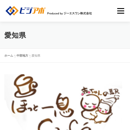
コ
ン
メニュー
テ
ン
ツ
へ
HOME
ビジアポについて
店舗情報
愛知県
ス
キ
ッ
店舗広告一覧
新規ユーザー登録申請
ログイン
プ
ホーム
»
中部地方
»
愛知県